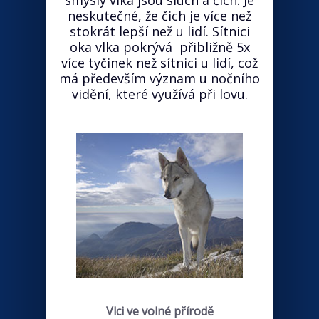
smysly vlka jsou sluch a čich. Je
neskutečné, že čich je více než
stokrát lepší než u lidí. Sítnici
oka vlka pokrývá přibližně 5x
více tyčinek než sítnici u lidí, což
má především význam u nočního
vidění, které využívá při lovu.
Vlci ve volné přírodě