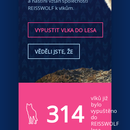
a nastíní vztah společnosti
REISSWOLF k vlkům.
VYPUSTIT VLKA DO LESA
VĚDĚLI JSTE, ŽE
vlků již
314
bylo
vypuštěno
do
REISSWOLF