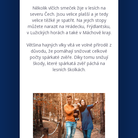
Několik vlčích smeček žije v lesích na
severu Čech. Jsou velice plašší a je tedy
velice těžké je spatřit. Na jejich stopy
můžete narazit na Hrádecku, Frýdlantsku,
v Lužických horách a také v Máchově kraji.
Většina hajných vlky vítá ve volné přírodě z
důvodu, že pomáhají snižovat celkové
počty spárkaté zvěře. Díky tomu snižují
škody, které spárkatá zvěř páchá na
lesních školkách.