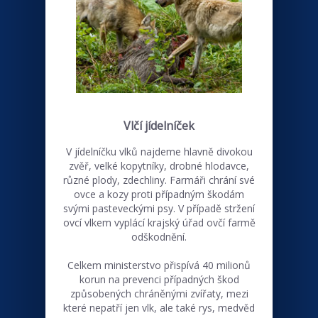
Vlčí jídelníček
V jídelníčku vlků najdeme hlavně divokou
zvěř, velké kopytníky, drobné hlodavce,
různé plody, zdechliny. Farmáři chrání své
ovce a kozy proti případným škodám
svými pasteveckými psy. V případě stržení
ovcí vlkem vyplácí krajský úřad ovčí farmě
odškodnění.
Celkem ministerstvo přispívá 40 milionů
korun na prevenci případných škod
způsobených chráněnými zvířaty, mezi
které nepatří jen vlk, ale také rys, medvěd