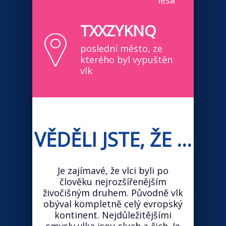
lesa
TXXZYKNQ
poslední město, ze
kterého byl vypuštěn
vlk
VĚDĚLI JSTE, ŽE ...
Je zajímavé, že vlci byli po
člověku nejrozšířenějším
živočišným druhem. Původně vlk
obýval kompletně celý evropský
kontinent. Nejdůležitějšími