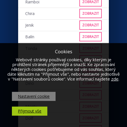
Ramboi
ZOBRAZIT
Chira
ZOBRAZIT
Jenik
ZOBRAZIT
Balín
ZOBRAZIT
Tonda
ZOBRAZIT
Cookies
Webové stránky používají cookies, díky kterým je
VLK
ZOBRAZIT
prohlížení stránek příjemnější a snazší. Ke zpracování
některých cookies potřebujeme od vás souhlas, který
Black
ZOBRAZIT
dáte kliknutím na "Přijmout vše", nebo nastavte jednotlivě
v "Nastavení souborů cookie“. Více informací najdete
zde
.
Dino
ZOBRAZIT
Punťa
ZOBRAZIT
Nastavení cookie
Monty
ZOBRAZIT
Přijmout vše
Dolf
ZOBRAZIT