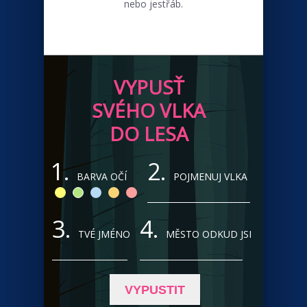
nebo jestřáb.
VYPUSŤ
SVÉHO VLKA
DO LESA
1.
2.
BARVA OČÍ
POJMENUJ VLKA
3.
4.
TVÉ JMÉNO
MĚSTO ODKUD JSI