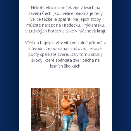
Několik vlčích smeček žije v lesích na
severu Čech. Jsou velice plašší a je tedy
velice těžké je spatřit. Na jejich stopy
můžete narazit na Hrádecku, Frýdlantsku,
v Lužických horách a také v Máchově kraji.
Většina hajných vlky vítá ve volné přírodě z
důvodu, že pomáhají snižovat celkové
počty spárkaté zvěře. Díky tomu snižují
škody, které spárkatá zvěř páchá na
lesních školkách.