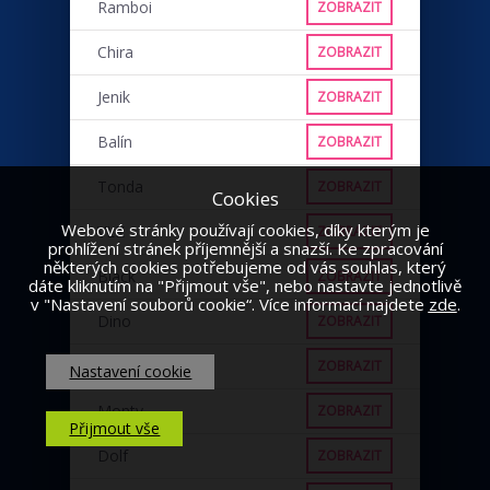
Ramboi
ZOBRAZIT
Chira
ZOBRAZIT
Jenik
ZOBRAZIT
Balín
ZOBRAZIT
Tonda
ZOBRAZIT
Cookies
Webové stránky používají cookies, díky kterým je
VLK
ZOBRAZIT
prohlížení stránek příjemnější a snazší. Ke zpracování
některých cookies potřebujeme od vás souhlas, který
Black
ZOBRAZIT
dáte kliknutím na "Přijmout vše", nebo nastavte jednotlivě
v "Nastavení souborů cookie“. Více informací najdete
zde
.
Dino
ZOBRAZIT
Punťa
ZOBRAZIT
Nastavení cookie
Monty
ZOBRAZIT
Přijmout vše
Dolf
ZOBRAZIT