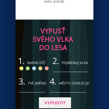
nebo jestřáb.
VYPUSŤ
SVÉHO VLKA
DO LESA
1.
2.
BARVA OČÍ
POJMENUJ VLKA
3.
4.
TVÉ JMÉNO
MĚSTO ODKUD JSI