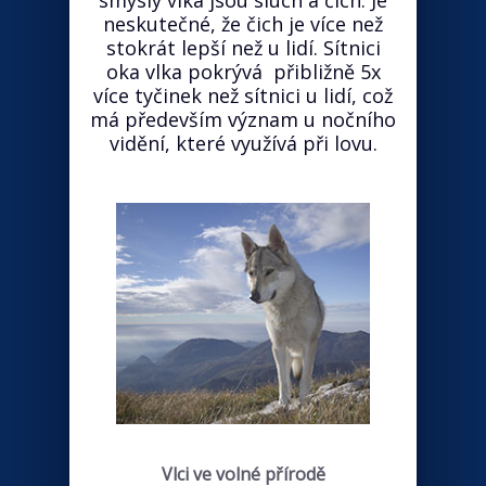
smysly vlka jsou sluch a čich. Je
neskutečné, že čich je více než
stokrát lepší než u lidí. Sítnici
oka vlka pokrývá přibližně 5x
více tyčinek než sítnici u lidí, což
má především význam u nočního
vidění, které využívá při lovu.
Vlci ve volné přírodě