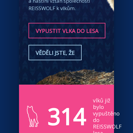
a nastíní vztah společnosti
REISSWOLF k vlkům.
VYPUSTIT VLKA DO LESA
VĚDĚLI JSTE, ŽE
vlků již
314
bylo
vypuštěno
do
REISSWOLF