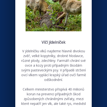
Vlčí jídelníček
V jídelníčku vlků najdeme hlavně divokou
zvěř, velké kopytníky, drobné hlodavce,
různé plody, zdechliny. Farmáři chrání své
ovce a kozy proti případným škodám
svými pasteveckými psy. V případě stržení
ovcí vlkem vyplácí krajský úřad ovčí farmě
odškodnění.
Celkem ministerstvo přispívá 40 milionů
korun na prevenci případných škod
způsobených chráněnými zvířaty, mezi
které nepatří jen vlk, ale také rys, medvěd