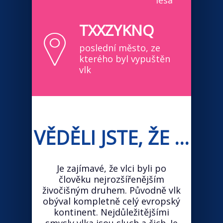
lesa
TXXZYKNQ
poslední město, ze
kterého byl vypuštěn
vlk
VĚDĚLI JSTE, ŽE ...
Je zajímavé, že vlci byli po
člověku nejrozšířenějším
živočišným druhem. Původně vlk
obýval kompletně celý evropský
kontinent. Nejdůležitějšími