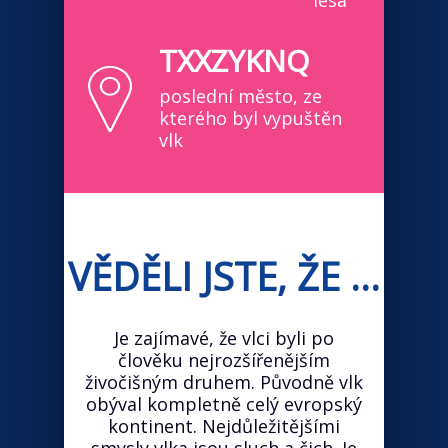
lesa
TXXZYKNQ
poslední město, ze
kterého byl vypuštěn
vlk
VĚDĚLI JSTE, ŽE ...
Je zajímavé, že vlci byli po
člověku nejrozšířenějším
živočišným druhem. Původně vlk
obýval kompletně celý evropský
kontinent. Nejdůležitějšími