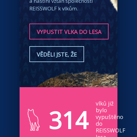
a nastíní vztah společnosti
REISSWOLF k vlkům.
VYPUSTIT VLKA DO LESA
VĚDĚLI JSTE, ŽE
vlků již
314
bylo
vypuštěno
do
REISSWOLF