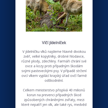
Vlčí jídelníček
V jídelníčku vlků najdeme hlavně divokou
zvěř, velké kopytníky, drobné hlodavce,
různé plody, zdechliny. Farmáři chrání své
ovce a kozy proti případným škodám
svými pasteveckými psy. V případě stržení
ovcí vlkem vyplácí krajský úřad ovčí farmě
odškodnění.
Celkem ministerstvo přispívá 40 milionů
korun na prevenci případných škod
způsobených chráněnými zvířaty, mezi
které nepatří jen vlk, ale také rys, medvěd