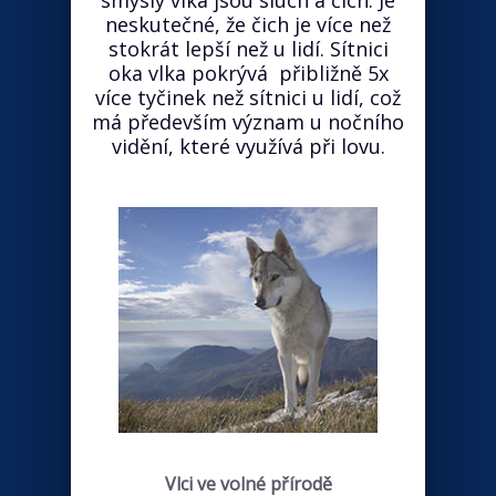
smysly vlka jsou sluch a čich. Je
neskutečné, že čich je více než
stokrát lepší než u lidí. Sítnici
oka vlka pokrývá přibližně 5x
více tyčinek než sítnici u lidí, což
má především význam u nočního
vidění, které využívá při lovu.
Vlci ve volné přírodě