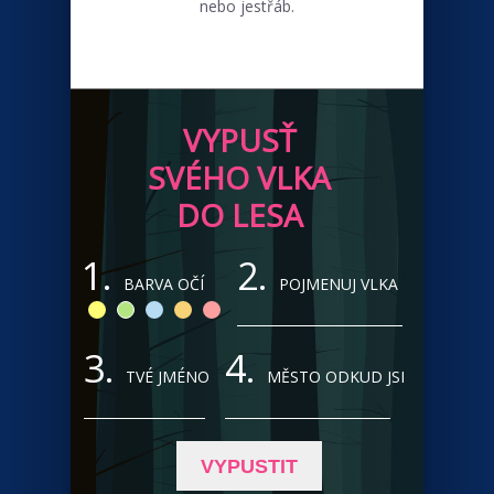
nebo jestřáb.
VYPUSŤ
SVÉHO VLKA
DO LESA
1.
2.
BARVA OČÍ
POJMENUJ VLKA
3.
4.
TVÉ JMÉNO
MĚSTO ODKUD JSI