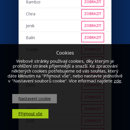
Ramboi
ZOBRAZIT
Chira
ZOBRAZIT
Jenik
ZOBRAZIT
Balín
ZOBRAZIT
Tonda
ZOBRAZIT
Cookies
Webové stránky používají cookies, díky kterým je
VLK
ZOBRAZIT
prohlížení stránek příjemnější a snazší. Ke zpracování
některých cookies potřebujeme od vás souhlas, který
Black
ZOBRAZIT
dáte kliknutím na "Přijmout vše", nebo nastavte jednotlivě
v "Nastavení souborů cookie“. Více informací najdete
zde
.
Dino
ZOBRAZIT
Punťa
ZOBRAZIT
Nastavení cookie
Monty
ZOBRAZIT
Přijmout vše
Dolf
ZOBRAZIT