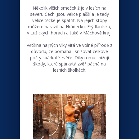
Několik vlčích smeček žije v lesích na
severu Čech. Jsou velice plašší a je tedy
velice těžké je spatřit. Na jejich stopy
můžete narazit na Hrádecku, Frýdlantsku,
v Lužických horách a také v Máchově kraji.
Většina hajných vlky vítá ve volné přírodě z
důvodu, že pomáhají snižovat celkové
počty spárkaté zvěře. Díky tomu snižují
škody, které spárkatá zvěř páchá na
lesních školkách.