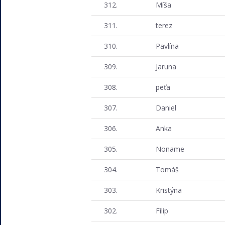
312.
Míša
311.
terez
310.
Pavlína
309.
Jaruna
308.
peťa
307.
Daniel
306.
Anka
305.
Noname
304.
Tomáš
303.
Kristýna
302.
Filip