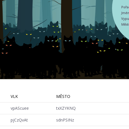
Pořa
Jmén
Vypus
Měst
VLK
MĚSTO
vpAScuee
txXZYKNQ
pjCzQvAt
sdnPSINz