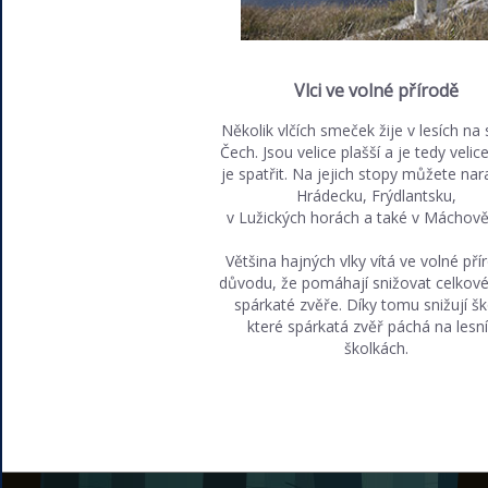
Vlci ve volné přírodě
Několik vlčích smeček žije v lesích na
Čech. Jsou velice plašší a je tedy velic
je spatřit. Na jejich stopy můžete nar
Hrádecku, Frýdlantsku,
v Lužických horách a také v Máchově 
Většina hajných vlky vítá ve volné pří
důvodu, že pomáhají snižovat celkové
spárkaté zvěře. Díky tomu snižují š
které spárkatá zvěř páchá na lesn
školkách.