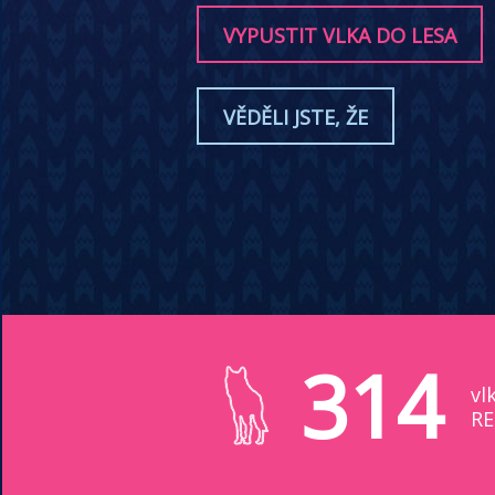
VYPUSTIT VLKA DO LESA
VĚDĚLI JSTE, ŽE
314
vl
RE