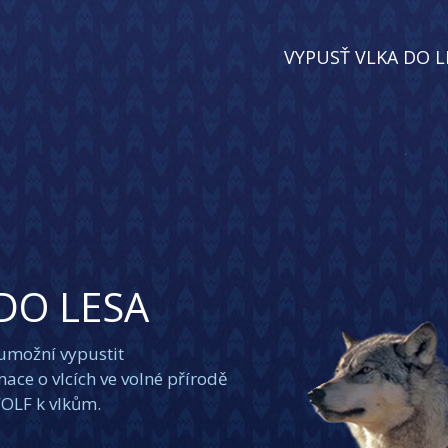
VYPUSŤ VLKA DO L
.
DO LESA
 umožní vypustit
ace o vlcích ve volné přírodě
WOLF k vlkům.