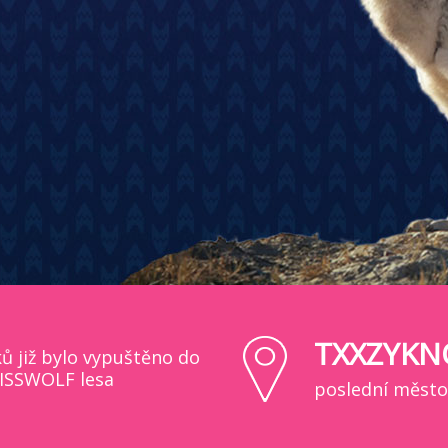
TXXZYKN
ků již bylo vypuštěno do
ISSWOLF lesa
poslední město,