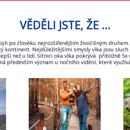
VĚDĚLI JSTE, ŽE ...
i byli po člověku nejrozšířenějším živočišným druhem
 kontinent. Nejdůležitějšími smysly vlka jsou sluch a
lepší než u lidí. Sítnici oka vlka pokrývá přibližně 5x 
 má především význam u nočního vidění, které využívá