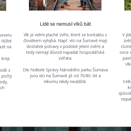
Lidé se nemusí vlků bát
Vlk je velmi plaché zvíře, které se kontaktu s
V jí
 severu
člověkem vyhýbá. Např. vlci na Šumavě mají
zvě
e těžké
dostatek potravy v podobě jelení zvěře a
různé
azit na
tedy nemají důvod napadat hospodářská
ovce 
zvířata.
past
kraji.
vl
Dle ředitele Správy Národního parku Šumava
rodě z
jsou vlci na Šumavě již od 70/80. let a
 počty
nikomu nikdy neublížili.
Celk
kody,
k
ích
způsob
nepat