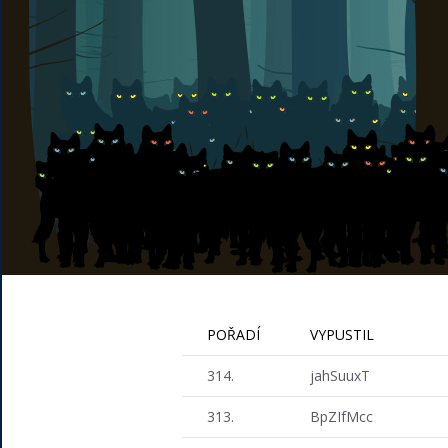
POŘADÍ
VYPUSTIL
314.
jahSuuxT
313.
BpZIfMcc