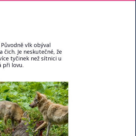
. Původně vlk obýval
 čich. Je neskutečné, že
více tyčinek než sítnici u
 při lovu.