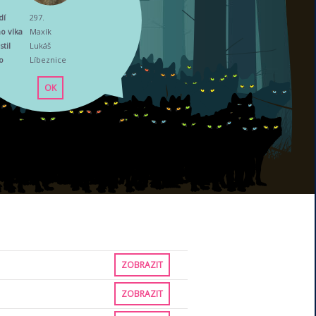
dí
297.
o vlka
Maxík
til
Lukáš
o
Líbeznice
OK
ZOBRAZIT
ZOBRAZIT