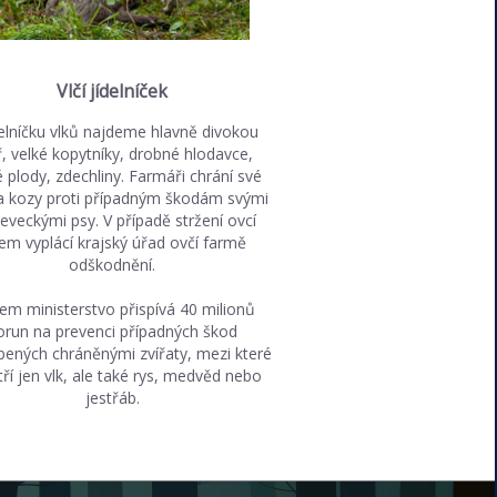
Vlčí jídelníček
delníčku vlků najdeme hlavně divokou
ř, velké kopytníky, drobné hlodavce,
 plody, zdechliny. Farmáři chrání své
a kozy proti případným škodám svými
eveckými psy. V případě stržení ovcí
kem vyplácí krajský úřad ovčí farmě
odškodnění.
em ministerstvo přispívá 40 milionů
orun na prevenci případných škod
ených chráněnými zvířaty, mezi které
ří jen vlk, ale také rys, medvěd nebo
jestřáb.