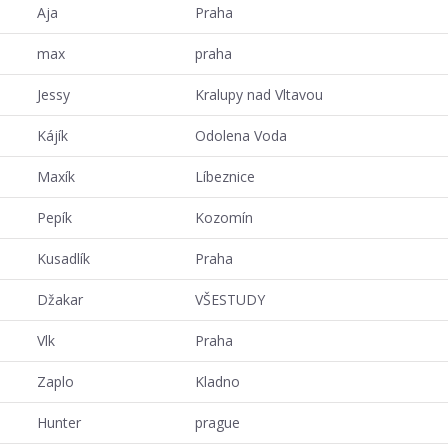
Aja
Praha
max
praha
Jessy
Kralupy nad Vltavou
Kájík
Odolena Voda
Maxík
Líbeznice
Pepík
Kozomín
Kusadlík
Praha
Džakar
VŠESTUDY
Vlk
Praha
Zaplo
Kladno
Hunter
prague