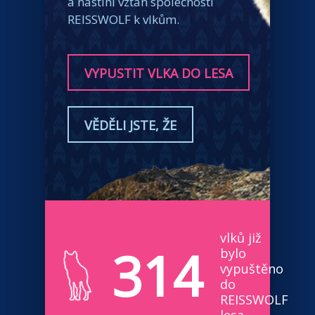
a nastíní vztah společnosti
REISSWOLF k vlkům.
VYPUSTIT VLKA DO LESA
VĚDĚLI JSTE, ŽE
vlků již
314
bylo
vypuštěno
do
REISSWOLF