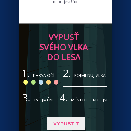
nebo jestřáb.
VYPUSŤ
SVÉHO VLKA
DO LESA
1.
2.
BARVA OČÍ
POJMENUJ VLKA
3.
4.
TVÉ JMÉNO
MĚSTO ODKUD JSI