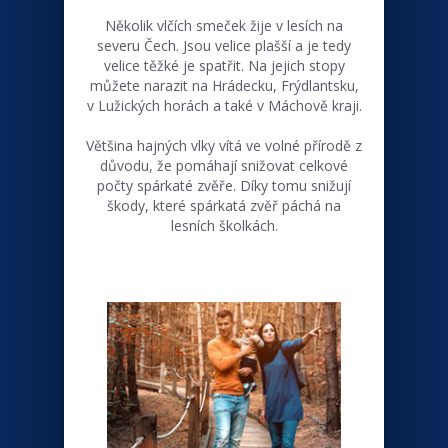
Několik vlčích smeček žije v lesích na
severu Čech. Jsou velice plašší a je tedy
velice těžké je spatřit. Na jejich stopy
můžete narazit na Hrádecku, Frýdlantsku,
v Lužických horách a také v Máchově kraji.
Většina hajných vlky vítá ve volné přírodě z
důvodu, že pomáhají snižovat celkové
počty spárkaté zvěře. Díky tomu snižují
škody, které spárkatá zvěř páchá na
lesních školkách.