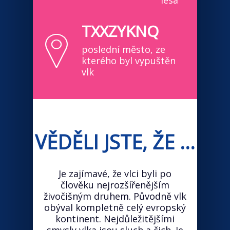
lesa
TXXZYKNQ
poslední město, ze
kterého byl vypuštěn
vlk
VĚDĚLI JSTE, ŽE ...
Je zajímavé, že vlci byli po
člověku nejrozšířenějším
živočišným druhem. Původně vlk
obýval kompletně celý evropský
kontinent. Nejdůležitějšími