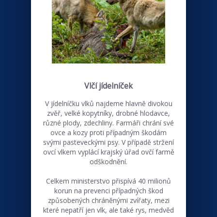
Vlčí jídelníček
V jídelníčku vlků najdeme hlavně divokou
zvěř, velké kopytníky, drobné hlodavce,
různé plody, zdechliny. Farmáři chrání své
ovce a kozy proti případným škodám
svými pasteveckými psy. V případě stržení
ovcí vlkem vyplácí krajský úřad ovčí farmě
odškodnění.
Celkem ministerstvo přispívá 40 milionů
korun na prevenci případných škod
způsobených chráněnými zvířaty, mezi
které nepatří jen vlk, ale také rys, medvěd