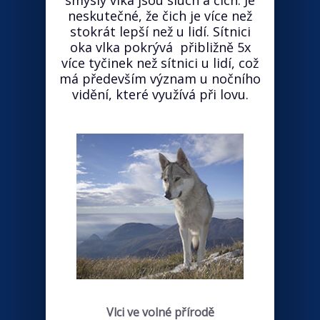
smysly vlka jsou sluch a čich. Je
neskutečné, že čich je více než
stokrát lepší než u lidí. Sítnici
oka vlka pokrývá přibližně 5x
více tyčinek než sítnici u lidí, což
má především význam u nočního
vidění, které využívá při lovu.
Vlci ve volné přírodě