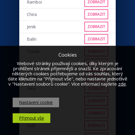
Ramboi
ZOBRAZIT
Chira
ZOBRAZIT
Jenik
ZOBRAZIT
Balín
ZOBRAZIT
Tonda
ZOBRAZIT
Cookies
Webové stránky používají cookies, díky kterým je
VLK
ZOBRAZIT
prohlížení stránek příjemnější a snazší. Ke zpracování
některých cookies potřebujeme od vás souhlas, který
Black
ZOBRAZIT
dáte kliknutím na "Přijmout vše", nebo nastavte jednotlivě
v "Nastavení souborů cookie“. Více informací najdete
zde
.
Dino
ZOBRAZIT
Punťa
ZOBRAZIT
Nastavení cookie
Monty
ZOBRAZIT
Přijmout vše
Dolf
ZOBRAZIT