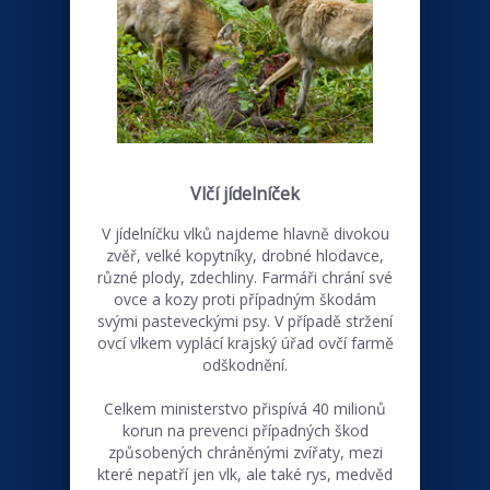
Vlčí jídelníček
V jídelníčku vlků najdeme hlavně divokou
zvěř, velké kopytníky, drobné hlodavce,
různé plody, zdechliny. Farmáři chrání své
ovce a kozy proti případným škodám
svými pasteveckými psy. V případě stržení
ovcí vlkem vyplácí krajský úřad ovčí farmě
odškodnění.
Celkem ministerstvo přispívá 40 milionů
korun na prevenci případných škod
způsobených chráněnými zvířaty, mezi
které nepatří jen vlk, ale také rys, medvěd