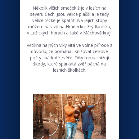
Několik vlčích smeček žije v lesích na
severu Čech. Jsou velice plašší a je tedy
velice těžké je spatřit. Na jejich stopy
můžete narazit na Hrádecku, Frýdlantsku,
v Lužických horách a také v Máchově kraji.
Většina hajných vlky vítá ve volné přírodě z
důvodu, že pomáhají snižovat celkové
počty spárkaté zvěře. Díky tomu snižují
škody, které spárkatá zvěř páchá na
lesních školkách.