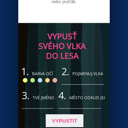
nebo jestřáb.
VYPUSŤ
SVÉHO VLKA
DO LESA
1.
2.
BARVA OČÍ
POJMENUJ VLKA
3.
4.
TVÉ JMÉNO
MĚSTO ODKUD JSI