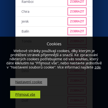
Ramboi
ZOBRAZIT
Chira
ZOBRAZIT
Jenik
ZOBRAZIT
Balín
ZOBRAZIT
Tonda
ZOBRAZIT
Cookies
Webové stránky používají cookies, díky kterým je
VLK
ZOBRAZIT
prohlížení stránek příjemnější a snazší. Ke zpracování
některých cookies potřebujeme od vás souhlas, který
Black
ZOBRAZIT
dáte kliknutím na "Přijmout vše", nebo nastavte jednotlivě
v "Nastavení souborů cookie“. Více informací najdete
zde
.
Dino
ZOBRAZIT
Punťa
ZOBRAZIT
Nastavení cookie
Monty
ZOBRAZIT
Přijmout vše
Dolf
ZOBRAZIT