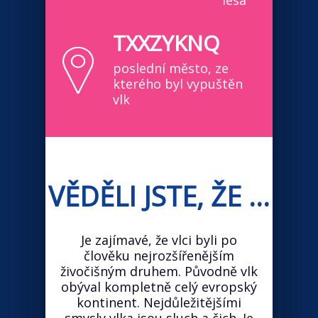
lesa
TXXZYKNQ
poslední město, ze
kterého byl vypuštěn
vlk
VĚDĚLI JSTE, ŽE ...
Je zajímavé, že vlci byli po
člověku nejrozšířenějším
živočišným druhem. Původně vlk
obýval kompletně celý evropský
kontinent. Nejdůležitějšími