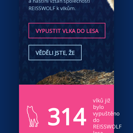
a nastíní vztah společnosti
REISSWOLF k vlkům.
VYPUSTIT VLKA DO LESA
VĚDĚLI JSTE, ŽE
vlků již
314
bylo
vypuštěno
do
REISSWOLF