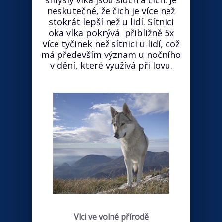
smysly vlka jsou sluch a čich. Je
neskutečné, že čich je více než
stokrát lepší než u lidí. Sítnici
oka vlka pokrývá přibližně 5x
více tyčinek než sítnici u lidí, což
má především význam u nočního
vidění, které využívá při lovu.
Vlci ve volné přírodě