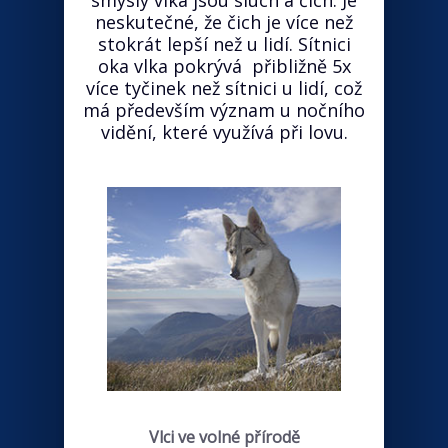
smysly vlka jsou sluch a čich. Je
neskutečné, že čich je více než
stokrát lepší než u lidí. Sítnici
oka vlka pokrývá přibližně 5x
více tyčinek než sítnici u lidí, což
má především význam u nočního
vidění, které využívá při lovu.
Vlci ve volné přírodě