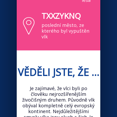
lesa
TXXZYKNQ
poslední město, ze
kterého byl vypuštěn
vlk
VĚDĚLI JSTE, ŽE ...
Je zajímavé, že vlci byli po
člověku nejrozšířenějším
živočišným druhem. Původně vlk
obýval kompletně celý evropský
kontinent. Nejdůležitějšími