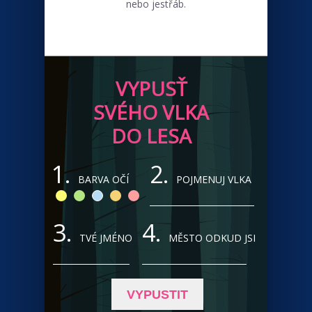
nebo jestřáb.
VYPUSŤ
SVÉHO VLKA
DO LESA
1.
2.
BARVA OČÍ
POJMENUJ VLKA
3.
4.
TVÉ JMÉNO
MĚSTO ODKUD JSI