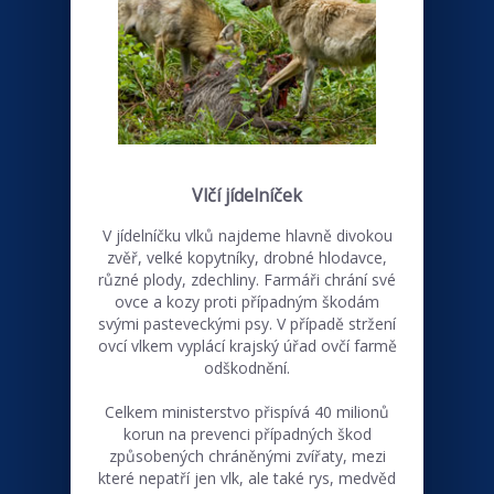
Vlčí jídelníček
V jídelníčku vlků najdeme hlavně divokou
zvěř, velké kopytníky, drobné hlodavce,
různé plody, zdechliny. Farmáři chrání své
ovce a kozy proti případným škodám
svými pasteveckými psy. V případě stržení
ovcí vlkem vyplácí krajský úřad ovčí farmě
odškodnění.
Celkem ministerstvo přispívá 40 milionů
korun na prevenci případných škod
způsobených chráněnými zvířaty, mezi
které nepatří jen vlk, ale také rys, medvěd