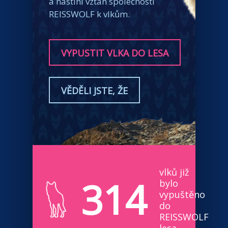
a nastíní vztah společnosti
REISSWOLF k vlkům.
VYPUSTIT VLKA DO LESA
VĚDĚLI JSTE, ŽE
vlků již
314
bylo
vypuštěno
do
REISSWOLF