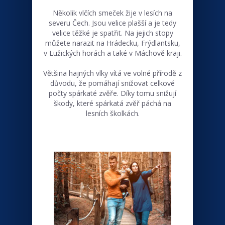
Několik vlčích smeček žije v lesích na
severu Čech. Jsou velice plašší a je tedy
velice těžké je spatřit. Na jejich stopy
můžete narazit na Hrádecku, Frýdlantsku,
v Lužických horách a také v Máchově kraji.
Většina hajných vlky vítá ve volné přírodě z
důvodu, že pomáhají snižovat celkové
počty spárkaté zvěře. Díky tomu snižují
škody, které spárkatá zvěř páchá na
lesních školkách.