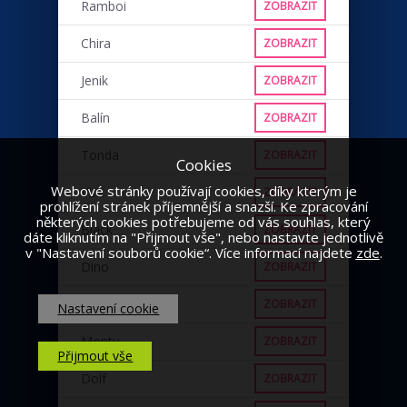
Ramboi
ZOBRAZIT
Chira
ZOBRAZIT
Jenik
ZOBRAZIT
Balín
ZOBRAZIT
Tonda
ZOBRAZIT
Cookies
Webové stránky používají cookies, díky kterým je
VLK
ZOBRAZIT
prohlížení stránek příjemnější a snazší. Ke zpracování
některých cookies potřebujeme od vás souhlas, který
Black
ZOBRAZIT
dáte kliknutím na "Přijmout vše", nebo nastavte jednotlivě
v "Nastavení souborů cookie“. Více informací najdete
zde
.
Dino
ZOBRAZIT
Punťa
ZOBRAZIT
Nastavení cookie
Monty
ZOBRAZIT
Přijmout vše
Dolf
ZOBRAZIT