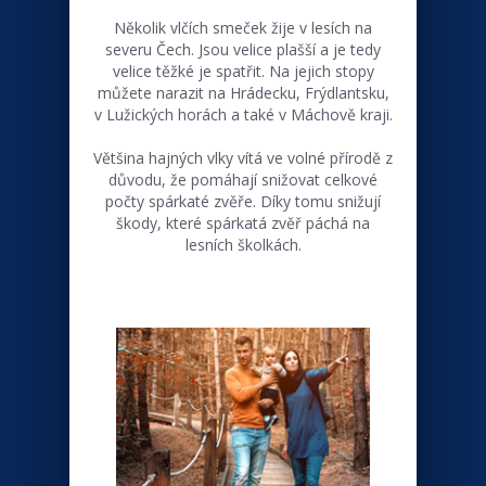
Několik vlčích smeček žije v lesích na
severu Čech. Jsou velice plašší a je tedy
velice těžké je spatřit. Na jejich stopy
můžete narazit na Hrádecku, Frýdlantsku,
v Lužických horách a také v Máchově kraji.
Většina hajných vlky vítá ve volné přírodě z
důvodu, že pomáhají snižovat celkové
počty spárkaté zvěře. Díky tomu snižují
škody, které spárkatá zvěř páchá na
lesních školkách.