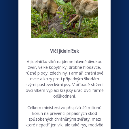
Vlčí jídelníček
V jídelníčku vlků najdeme hlavně divokou
zvěř, velké kopytníky, drobné hlodavce,
různé plody, zdechliny. Farmáři chrání své
ovce a kozy proti případným škodám
svými pasteveckými psy. V případě stržení
ovcí vlkem vyplácí krajský úřad ovčí farmě
odškodnění.
Celkem ministerstvo přispívá 40 milionů
korun na prevenci případných škod
způsobených chráněnými zvířaty, mezi
které nepatří jen vlk, ale také rys, medvěd