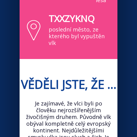
lesa
TXXZYKNQ
poslední město, ze
kterého byl vypuštěn
vlk
VĚDĚLI JSTE, ŽE ...
Je zajímavé, že vlci byli po
člověku nejrozšířenějším
živočišným druhem. Původně vlk
obýval kompletně celý evropský
kontinent. Nejdůležitějšími