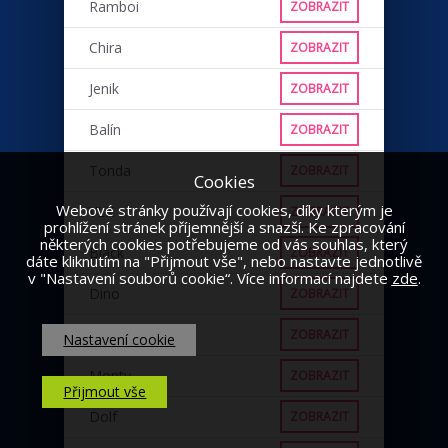
Ramboi
ZOBRAZIT
Chira
ZOBRAZIT
Jenik
ZOBRAZIT
Balín
ZOBRAZIT
Tonda
ZOBRAZIT
Cookies
Webové stránky používají cookies, díky kterým je
VLK
ZOBRAZIT
prohlížení stránek příjemnější a snazší. Ke zpracování
některých cookies potřebujeme od vás souhlas, který
Black
ZOBRAZIT
dáte kliknutím na "Přijmout vše", nebo nastavte jednotlivě
v "Nastavení souborů cookie“. Více informací najdete
zde
.
Dino
ZOBRAZIT
Punťa
ZOBRAZIT
Nastavení cookie
Monty
ZOBRAZIT
Přijmout vše
Dolf
ZOBRAZIT