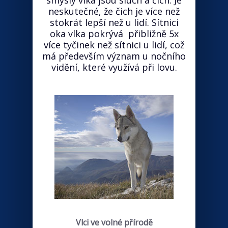
smysly vlka jsou sluch a čich. Je
neskutečné, že čich je více než
stokrát lepší než u lidí. Sítnici
oka vlka pokrývá přibližně 5x
více tyčinek než sítnici u lidí, což
má především význam u nočního
vidění, které využívá při lovu.
Vlci ve volné přírodě