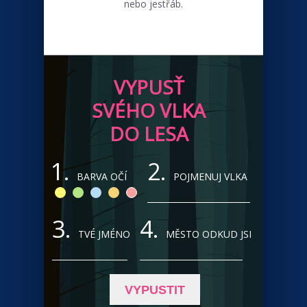
nebo jestřáb.
VYPUSŤ
SVÉHO VLKA
DO LESA
1.
2.
BARVA OČÍ
POJMENUJ VLKA
3.
4.
TVÉ JMÉNO
MĚSTO ODKUD JSI