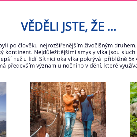
VĚDĚLI JSTE, ŽE ...
i byli po člověku nejrozšířenějším živočišným druhem
 kontinent. Nejdůležitějšími smysly vlka jsou sluch a
lepší než u lidí. Sítnici oka vlka pokrývá přibližně 5x 
 má především význam u nočního vidění, které využívá