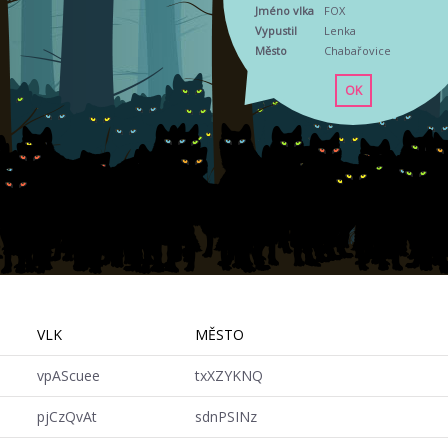
Jméno vlka
FOX
Vypustil
Lenka
Město
Chabařovice
OK
VLK
MĚSTO
vpAScuee
txXZYKNQ
pjCzQvAt
sdnPSINz