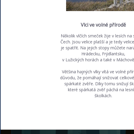
Vlci ve volné přírodě
Několik vlčích smeček žije v lesích na
Čech. Jsou velice plašší a je tedy velic
je spatřit. Na jejich stopy můžete nar
Hrádecku, Frýdlantsku,
v Lužických horách a také v Máchově 
Většina hajných vlky vítá ve volné pří
důvodu, že pomáhají snižovat celkové
spárkaté zvěře. Díky tomu snižují š
které spárkatá zvěř páchá na lesn
školkách.