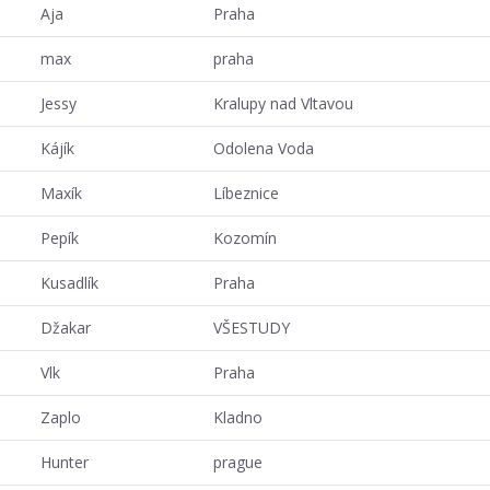
Aja
Praha
max
praha
Jessy
Kralupy nad Vltavou
Kájík
Odolena Voda
Maxík
Líbeznice
Pepík
Kozomín
Kusadlík
Praha
Džakar
VŠESTUDY
Vlk
Praha
Zaplo
Kladno
Hunter
prague