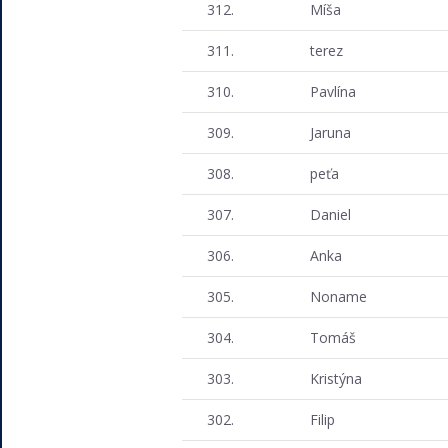
312.
Míša
311.
terez
310.
Pavlína
309.
Jaruna
308.
peťa
307.
Daniel
306.
Anka
305.
Noname
304.
Tomáš
303.
Kristýna
302.
Filip