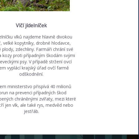
Vlčí jídelníček
delníčku vlků najdeme hlavně divokou
ř, velké kopytníky, drobné hlodavce,
 plody, zdechliny. Farmáři chrání své
a kozy proti případným škodám svými
eveckými psy. V případě stržení ovcí
kem vyplácí krajský úřad ovčí farmě
odškodnění.
em ministerstvo přispívá 40 milionů
orun na prevenci případných škod
ených chráněnými zvířaty, mezi které
ří jen vlk, ale také rys, medvěd nebo
jestřáb.