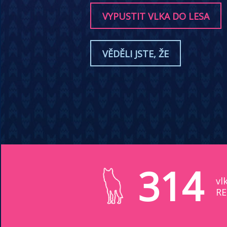
VYPUSTIT VLKA DO LESA
VĚDĚLI JSTE, ŽE
314
vl
RE