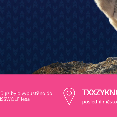
TXXZYKN
ků již bylo vypuštěno do
ISSWOLF lesa
poslední město,