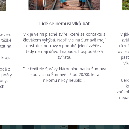
Lidé se nemusí vlků bát
Vlk je velmi plaché zvíře, které se kontaktu s
V jí
 severu
člověkem vyhýbá. Např. vlci na Šumavě mají
zvě
e těžké
dostatek potravy v podobě jelení zvěře a
různé
azit na
tedy nemají důvod napadat hospodářská
ovce 
zvířata.
past
kraji.
vl
Dle ředitele Správy Národního parku Šumava
rodě z
jsou vlci na Šumavě již od 70/80. let a
 počty
nikomu nikdy neublížili.
Celk
kody,
k
ích
způsob
nepat