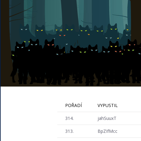
POŘADÍ
VYPUSTIL
314.
jahSuuxT
313.
BpZIfMcc