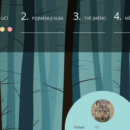
2.
3.
4.
 OČÍ
POJMENUJ VLKA
TVÉ JMÉNO
MĚ
Pořadí
197.