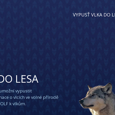
VYPUSŤ VLKA DO L
.
DO LESA
 umožní vypustit
ace o vlcích ve volné přírodě
WOLF k vlkům.