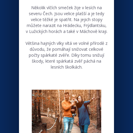
Několik vlčích smeček žije v lesích na
severu Čech. Jsou velice plašší a je tedy
velice těžké je spatřit. Na jejich stopy
můžete narazit na Hrádecku, Frýdlantsku,
v Lužických horách a také v Máchově kraji.
Většina hajných vlky vítá ve volné přírodě z
důvodu, že pomáhají snižovat celkové
počty spárkaté zvěře. Díky tomu snižují
škody, které spárkatá zvěř páchá na
lesních školkách.