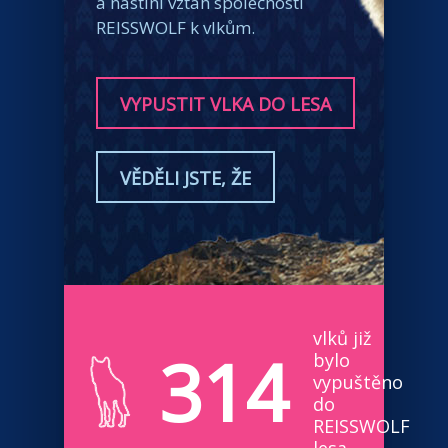
a nastíní vztah společnosti
REISSWOLF k vlkům.
VYPUSTIT VLKA DO LESA
VĚDĚLI JSTE, ŽE
vlků již
314
bylo
vypuštěno
do
REISSWOLF