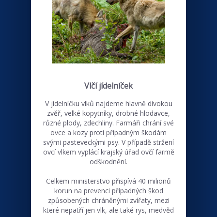
Vlčí jídelníček
V jídelníčku vlků najdeme hlavně divokou
zvěř, velké kopytníky, drobné hlodavce,
různé plody, zdechliny. Farmáři chrání své
ovce a kozy proti případným škodám
svými pasteveckými psy. V případě stržení
ovcí vlkem vyplácí krajský úřad ovčí farmě
odškodnění.
Celkem ministerstvo přispívá 40 milionů
korun na prevenci případných škod
způsobených chráněnými zvířaty, mezi
které nepatří jen vlk, ale také rys, medvěd