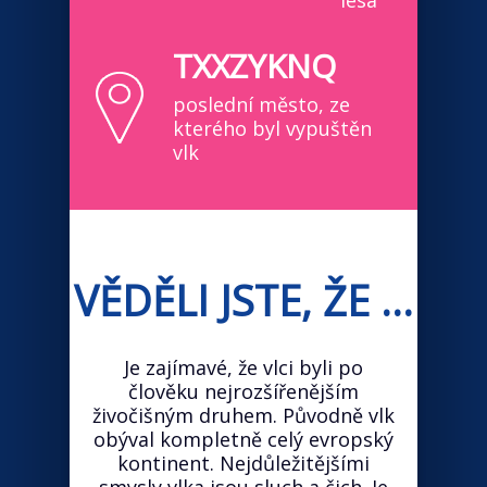
lesa
TXXZYKNQ
poslední město, ze
kterého byl vypuštěn
vlk
VĚDĚLI JSTE, ŽE ...
Je zajímavé, že vlci byli po
člověku nejrozšířenějším
živočišným druhem. Původně vlk
obýval kompletně celý evropský
kontinent. Nejdůležitějšími