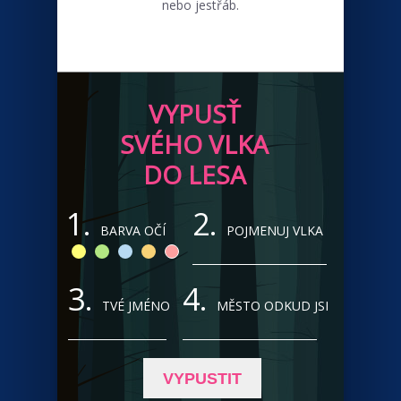
nebo jestřáb.
VYPUSŤ
SVÉHO VLKA
DO LESA
1.
2.
BARVA OČÍ
POJMENUJ VLKA
3.
4.
TVÉ JMÉNO
MĚSTO ODKUD JSI