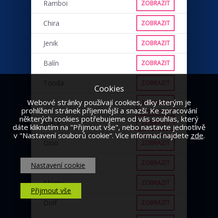
Ramboi
ZOBRAZIT
Chira
ZOBRAZIT
Jenik
ZOBRAZIT
Balín
ZOBRAZIT
Tonda
ZOBRAZIT
Cookies
Webové stránky používají cookies, díky kterým je
VLK
ZOBRAZIT
prohlížení stránek příjemnější a snazší. Ke zpracování
některých cookies potřebujeme od vás souhlas, který
Black
ZOBRAZIT
dáte kliknutím na "Přijmout vše", nebo nastavte jednotlivě
v "Nastavení souborů cookie“. Více informací najdete
zde
.
Dino
ZOBRAZIT
Punťa
ZOBRAZIT
Nastavení cookie
Monty
ZOBRAZIT
Přijmout vše
Dolf
ZOBRAZIT