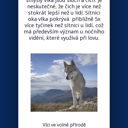
smysly vlka jsou sluch a čich. Je
neskutečné, že čich je více než
stokrát lepší než u lidí. Sítnici
oka vlka pokrývá přibližně 5x
více tyčinek než sítnici u lidí, což
má především význam u nočního
vidění, které využívá při lovu.
Vlci ve volné přírodě