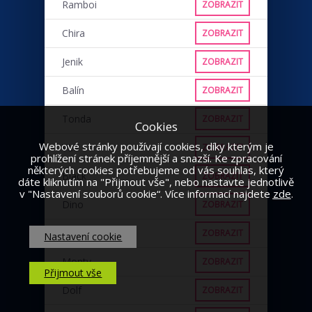
Ramboi
ZOBRAZIT
Chira
ZOBRAZIT
Jenik
ZOBRAZIT
Balín
ZOBRAZIT
Tonda
ZOBRAZIT
Cookies
Webové stránky používají cookies, díky kterým je
VLK
ZOBRAZIT
prohlížení stránek příjemnější a snazší. Ke zpracování
některých cookies potřebujeme od vás souhlas, který
Black
ZOBRAZIT
dáte kliknutím na "Přijmout vše", nebo nastavte jednotlivě
v "Nastavení souborů cookie“. Více informací najdete
zde
.
Dino
ZOBRAZIT
Punťa
ZOBRAZIT
Nastavení cookie
Monty
ZOBRAZIT
Přijmout vše
Dolf
ZOBRAZIT