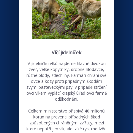
Vlčí jídelníček
V jídelníčku vlků najdeme hlavně divokou
zvěř, velké kopytníky, drobné hlodavce,
různé plody, zdechliny. Farmáři chrání své
ovce a kozy proti případným škodám
svými pasteveckými psy. V případě stržení
ovcí vlkem vyplácí krajský úřad ovčí farmě
odškodnění.
Celkem ministerstvo přispívá 40 milionů
korun na prevenci případných škod
způsobených chráněnými zvířaty, mezi
které nepatří jen vlk, ale také rys, medvěd