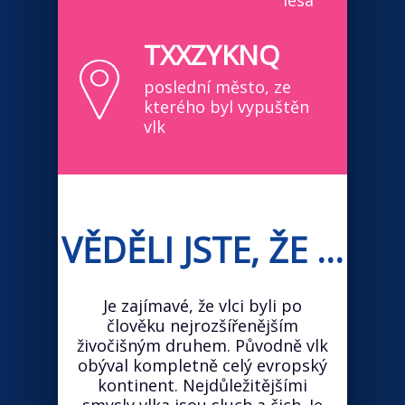
lesa
TXXZYKNQ
poslední město, ze
kterého byl vypuštěn
vlk
VĚDĚLI JSTE, ŽE ...
Je zajímavé, že vlci byli po
člověku nejrozšířenějším
živočišným druhem. Původně vlk
obýval kompletně celý evropský
kontinent. Nejdůležitějšími