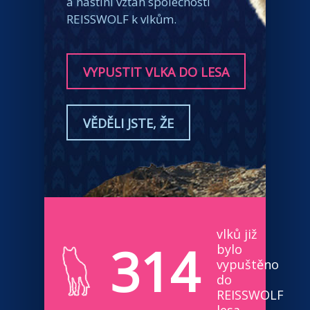
a nastíní vztah společnosti
REISSWOLF k vlkům.
VYPUSTIT VLKA DO LESA
VĚDĚLI JSTE, ŽE
vlků již
314
bylo
vypuštěno
do
REISSWOLF