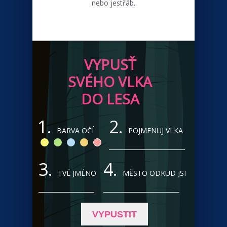
nebo jestřáb.
VYPUSŤ
SVÉHO VLKA
DO LESA
1.
2.
BARVA OČÍ
POJMENUJ VLKA
3.
4.
TVÉ JMÉNO
MĚSTO ODKUD JSI