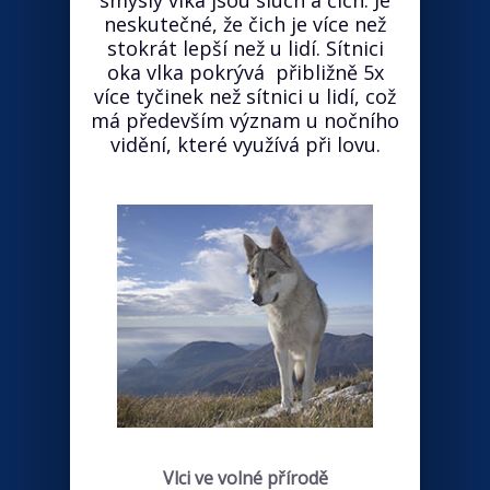
smysly vlka jsou sluch a čich. Je
neskutečné, že čich je více než
stokrát lepší než u lidí. Sítnici
oka vlka pokrývá přibližně 5x
více tyčinek než sítnici u lidí, což
má především význam u nočního
vidění, které využívá při lovu.
Vlci ve volné přírodě