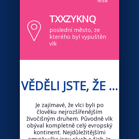
lesa
TXXZYKNQ
poslední město, ze
kterého byl vypuštěn
vlk
VĚDĚLI JSTE, ŽE ...
Je zajímavé, že vlci byli po
člověku nejrozšířenějším
živočišným druhem. Původně vlk
obýval kompletně celý evropský
kontinent. Nejdůležitějšími