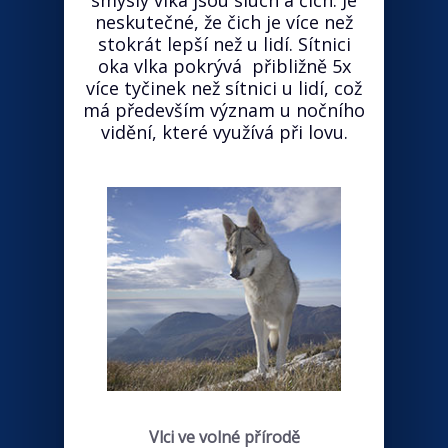
smysly vlka jsou sluch a čich. Je
neskutečné, že čich je více než
stokrát lepší než u lidí. Sítnici
oka vlka pokrývá přibližně 5x
více tyčinek než sítnici u lidí, což
má především význam u nočního
vidění, které využívá při lovu.
Vlci ve volné přírodě