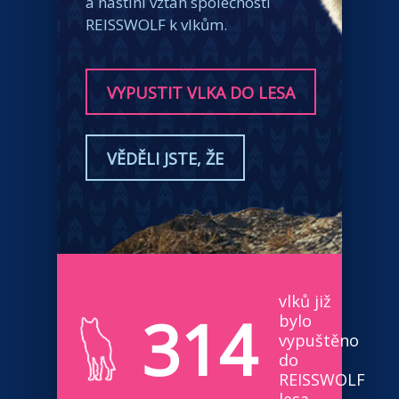
a nastíní vztah společnosti
REISSWOLF k vlkům.
VYPUSTIT VLKA DO LESA
VĚDĚLI JSTE, ŽE
vlků již
314
bylo
vypuštěno
do
REISSWOLF