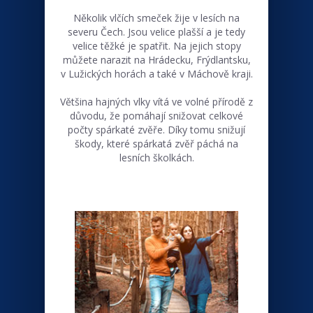
Několik vlčích smeček žije v lesích na
severu Čech. Jsou velice plašší a je tedy
velice těžké je spatřit. Na jejich stopy
můžete narazit na Hrádecku, Frýdlantsku,
v Lužických horách a také v Máchově kraji.
Většina hajných vlky vítá ve volné přírodě z
důvodu, že pomáhají snižovat celkové
počty spárkaté zvěře. Díky tomu snižují
škody, které spárkatá zvěř páchá na
lesních školkách.