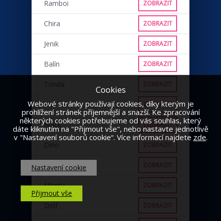
Ramboi
ZOBRAZIT
Chira
ZOBRAZIT
Jenik
ZOBRAZIT
Balín
ZOBRAZIT
Tonda
ZOBRAZIT
Cookies
Webové stránky používají cookies, díky kterým je
VLK
ZOBRAZIT
prohlížení stránek příjemnější a snazší. Ke zpracování
některých cookies potřebujeme od vás souhlas, který
Black
ZOBRAZIT
dáte kliknutím na "Přijmout vše", nebo nastavte jednotlivě
v "Nastavení souborů cookie“. Více informací najdete
zde
.
Dino
ZOBRAZIT
Punťa
ZOBRAZIT
Nastavení cookie
Monty
ZOBRAZIT
Přijmout vše
Dolf
ZOBRAZIT