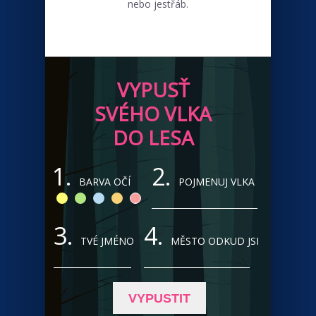
nebo jestřáb.
VYPUSŤ
SVÉHO VLKA
DO LESA
1.
2.
BARVA OČÍ
POJMENUJ VLKA
3.
4.
TVÉ JMÉNO
MĚSTO ODKUD JSI